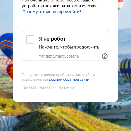
Нам очень жаль, но запросы с вашего
устройства похожи на автоматические.
Почему это могло произойти?
Я не робот
Нажмите, чтобы продолжить
Yandex SmartCaptcha
Если у вас возникли проблемы, пожалуйста,
воспользуйтесь
формой обратной связи
9184653411608562792
:
1786129442