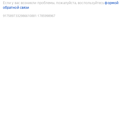
Если у вас возникли проблемы, пожалуйста, воспользуйтесь
формой
обратной связи
9175897332986610881
:
1785998967