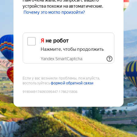
Нам очень жаль, но запросы с вашего
устройства похожи на автоматические.
Почему это могло произойти?
Я не робот
Нажмите, чтобы продолжить
Yandex SmartCaptcha
Если у вас возникли проблемы, пожалуйста,
воспользуйтесь
формой обратной связи
9190449174093395447
:
1786215806