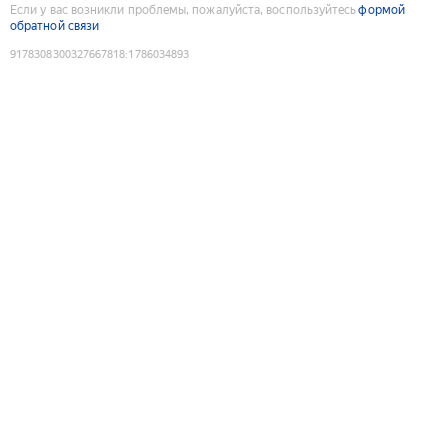
Если у вас возникли проблемы, пожалуйста, воспользуйтесь
формой
обратной связи
9178308300327667818
:
1786034893