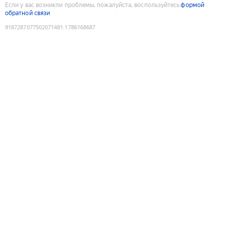
Если у вас возникли проблемы, пожалуйста, воспользуйтесь
формой
обратной связи
9187287077502071481
:
1786168687