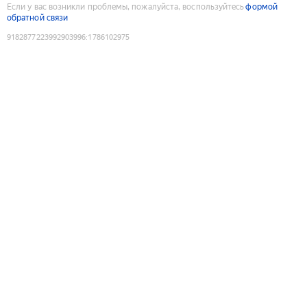
Если у вас возникли проблемы, пожалуйста, воспользуйтесь
формой
обратной связи
9182877223992903996
:
1786102975