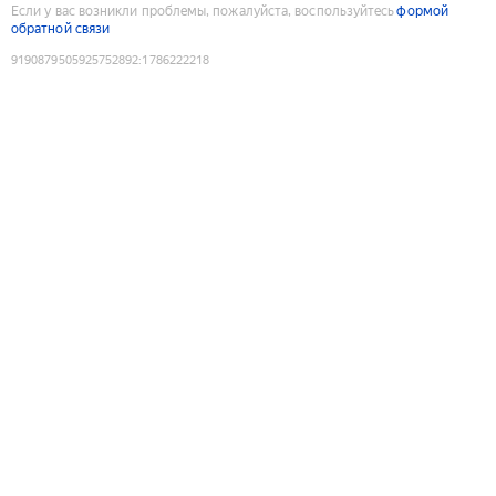
Если у вас возникли проблемы, пожалуйста, воспользуйтесь
формой
обратной связи
9190879505925752892
:
1786222218