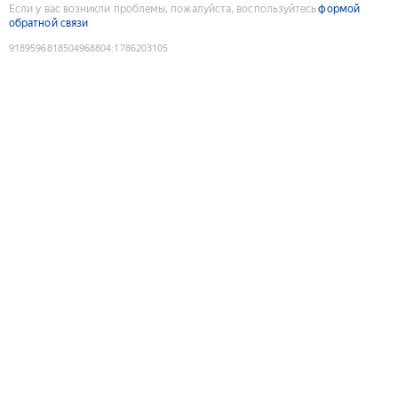
Если у вас возникли проблемы, пожалуйста, воспользуйтесь
формой
обратной связи
9189596818504968804
:
1786203105