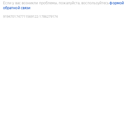
Если у вас возникли проблемы, пожалуйста, воспользуйтесь
формой
обратной связи
9194701747711569122
:
1786279174