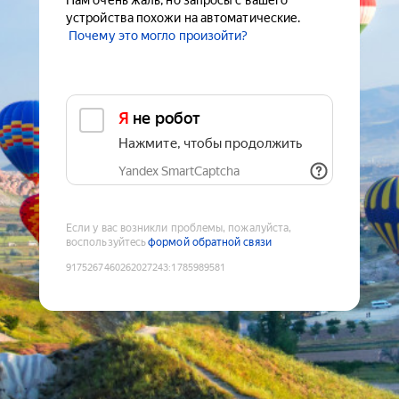
Нам очень жаль, но запросы с вашего
устройства похожи на автоматические.
Почему это могло произойти?
Я не робот
Нажмите, чтобы продолжить
Yandex SmartCaptcha
Если у вас возникли проблемы, пожалуйста,
воспользуйтесь
формой обратной связи
9175267460262027243
:
1785989581