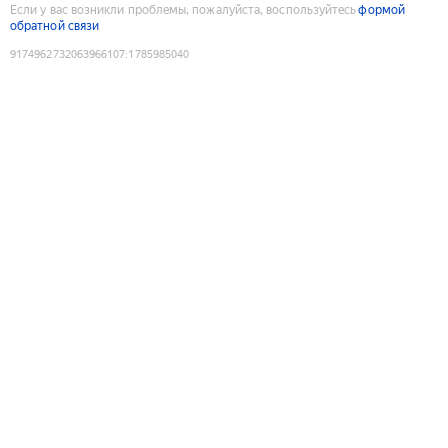
Если у вас возникли проблемы, пожалуйста, воспользуйтесь
формой
обратной связи
9174962732063966107
:
1785985040