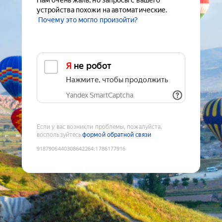
Нам очень жаль, но запросы с вашего
устройства похожи на автоматические.
Почему это могло произойти?
Я не робот
Нажмите, чтобы продолжить
Yandex SmartCaptcha
Если у вас возникли проблемы, пожалуйста,
воспользуйтесь
формой обратной связи
9187906440308642264
:
1786177916