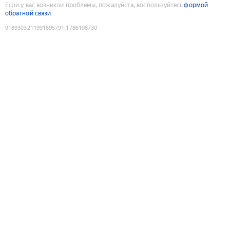
Если у вас возникли проблемы, пожалуйста, воспользуйтесь
формой
обратной связи
9189303211991695791
:
1786198730