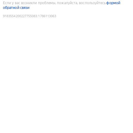
Если у вас возникли проблемы, пожалуйста, воспользуйтесь
формой
обратной связи
9183554200227755083
:
1786113063