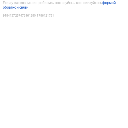
Если у вас возникли проблемы, пожалуйста, воспользуйтесь
формой
обратной связи
9184137257473161280
:
1786121751