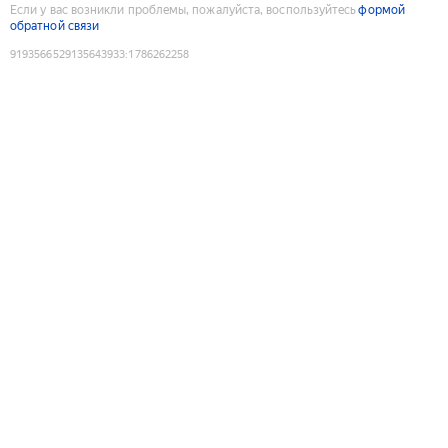
Если у вас возникли проблемы, пожалуйста, воспользуйтесь
формой
обратной связи
9193566529135643933
:
1786262258