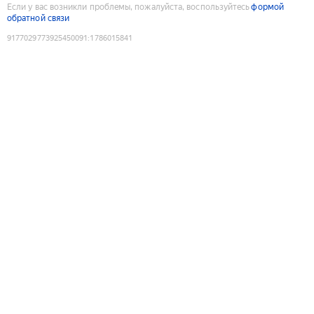
Если у вас возникли проблемы, пожалуйста, воспользуйтесь
формой
обратной связи
9177029773925450091
:
1786015841