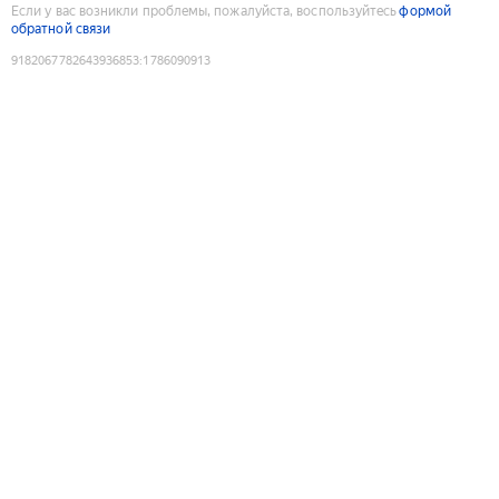
Если у вас возникли проблемы, пожалуйста, воспользуйтесь
формой
обратной связи
9182067782643936853
:
1786090913