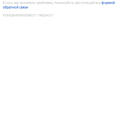
Если у вас возникли проблемы, пожалуйста, воспользуйтесь
формой
обратной связи
9193026491691838537
:
1786254211