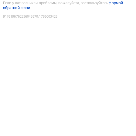
Если у вас возникли проблемы, пожалуйста, воспользуйтесь
формой
обратной связи
9176196762536045870
:
1786003428