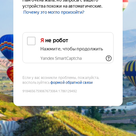
Нам очень жаль, но запросы с вашего
устройства похожи на автоматические.
Почему это могло произойти?
Я не робот
Нажмите, чтобы продолжить
Yandex SmartCaptcha
Если у вас возникли проблемы, пожалуйста,
воспользуйтесь
формой обратной связи
9184656759067673064
:
1786129492