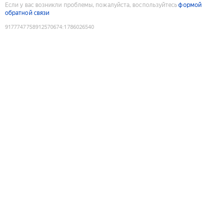
Если у вас возникли проблемы, пожалуйста, воспользуйтесь
формой
обратной связи
9177747758912570674
:
1786026540