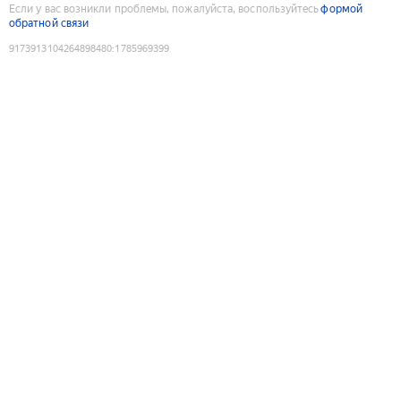
Если у вас возникли проблемы, пожалуйста, воспользуйтесь
формой
обратной связи
9173913104264898480
:
1785969399