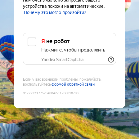
Нам очень жаль, но запросы с вашего
устройства похожи на автоматические.
Почему это могло произойти?
Я не робот
Нажмите, чтобы продолжить
Yandex SmartCaptcha
Если у вас возникли проблемы, пожалуйста,
воспользуйтесь
формой обратной связи
9177222177523408427
:
1786018708