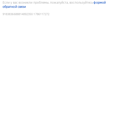
Если у вас возникли проблемы, пожалуйста, воспользуйтесь
формой
обратной связи
9183836688814892350
:
1786117272