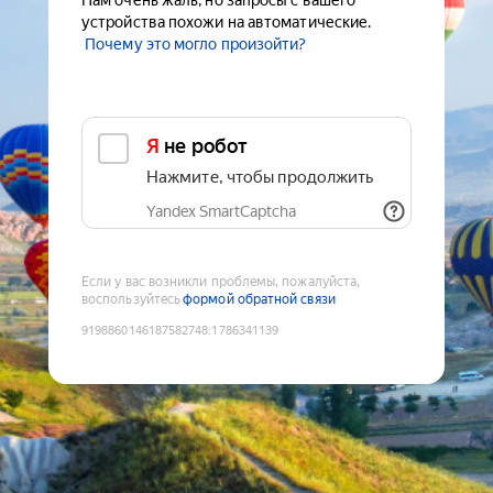
Нам очень жаль, но запросы с вашего
устройства похожи на автоматические.
Почему это могло произойти?
Я не робот
Нажмите, чтобы продолжить
Yandex SmartCaptcha
Если у вас возникли проблемы, пожалуйста,
воспользуйтесь
формой обратной связи
9198860146187582748
:
1786341139