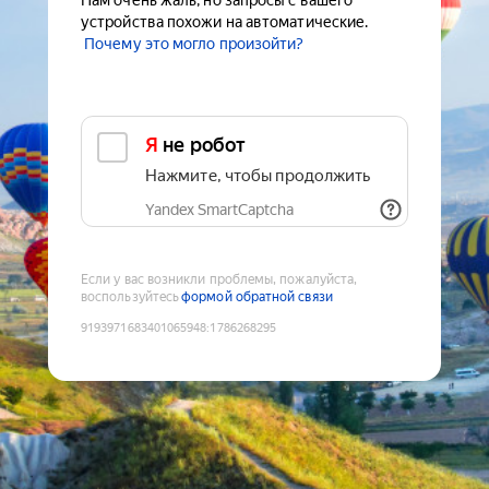
Нам очень жаль, но запросы с вашего
устройства похожи на автоматические.
Почему это могло произойти?
Я не робот
Нажмите, чтобы продолжить
Yandex SmartCaptcha
Если у вас возникли проблемы, пожалуйста,
воспользуйтесь
формой обратной связи
9193971683401065948
:
1786268295