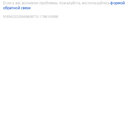
Если у вас возникли проблемы, пожалуйста, воспользуйтесь
формой
обратной связи
9185623525669608715
:
1786143898