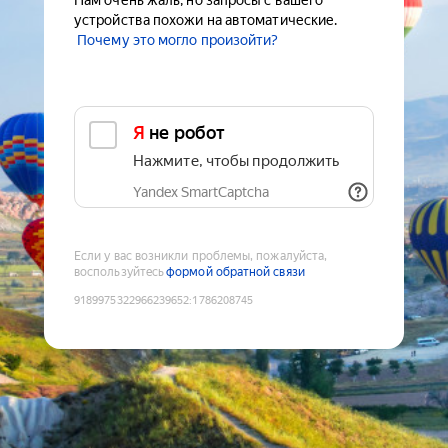
Нам очень жаль, но запросы с вашего
устройства похожи на автоматические.
Почему это могло произойти?
Я не робот
Нажмите, чтобы продолжить
Yandex SmartCaptcha
Если у вас возникли проблемы, пожалуйста,
воспользуйтесь
формой обратной связи
9189975322966239652
:
1786208745