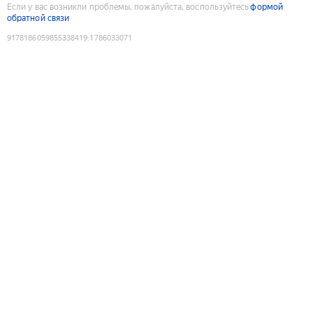
Если у вас возникли проблемы, пожалуйста, воспользуйтесь
формой
обратной связи
9178186059855338419
:
1786033071