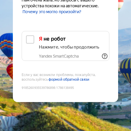
Нам очень жаль, но запросы с вашего
устройства похожи на автоматические.
Почему это могло произойти?
Я не робот
Нажмите, чтобы продолжить
Yandex SmartCaptcha
Если у вас возникли проблемы, пожалуйста,
воспользуйтесь
формой обратной связи
9185260935539786898
:
1786138495