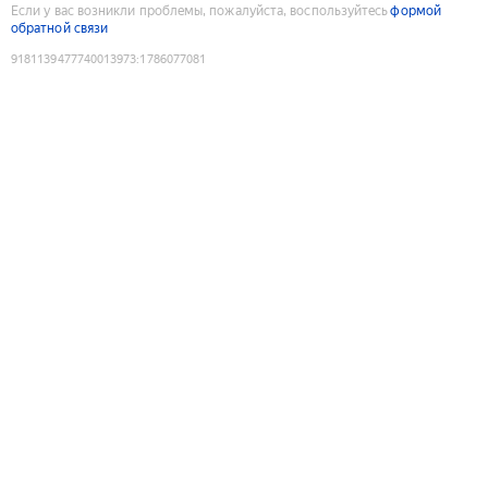
Если у вас возникли проблемы, пожалуйста, воспользуйтесь
формой
обратной связи
9181139477740013973
:
1786077081