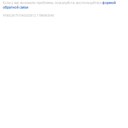
Если у вас возникли проблемы, пожалуйста, воспользуйтесь
формой
обратной связи
9180230751043202612
:
1786063540