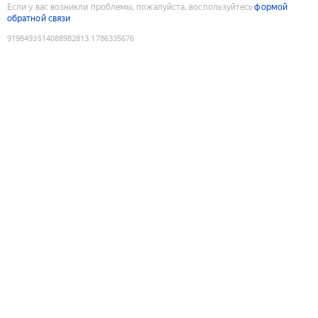
Если у вас возникли проблемы, пожалуйста, воспользуйтесь
формой
обратной связи
9198493514088982813
:
1786335676