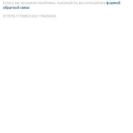
Если у вас возникли проблемы, пожалуйста, воспользуйтесь
формой
обратной связи
9179755177098521630
:
1786056453