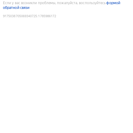
Если у вас возникли проблемы, пожалуйста, воспользуйтесь
формой
обратной связи
9175038705069340725
:
1785986172