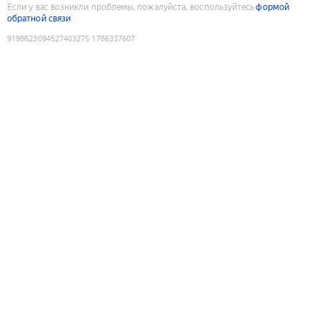
Если у вас возникли проблемы, пожалуйста, воспользуйтесь
формой
обратной связи
9198623094527403275
:
1786337607