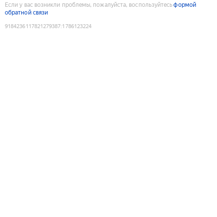
Если у вас возникли проблемы, пожалуйста, воспользуйтесь
формой
обратной связи
9184236117821279387
:
1786123224