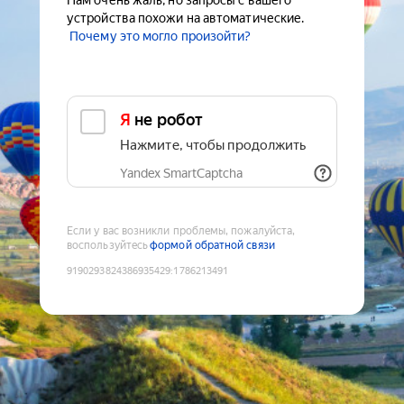
Нам очень жаль, но запросы с вашего
устройства похожи на автоматические.
Почему это могло произойти?
Я не робот
Нажмите, чтобы продолжить
Yandex SmartCaptcha
Если у вас возникли проблемы, пожалуйста,
воспользуйтесь
формой обратной связи
9190293824386935429
:
1786213491