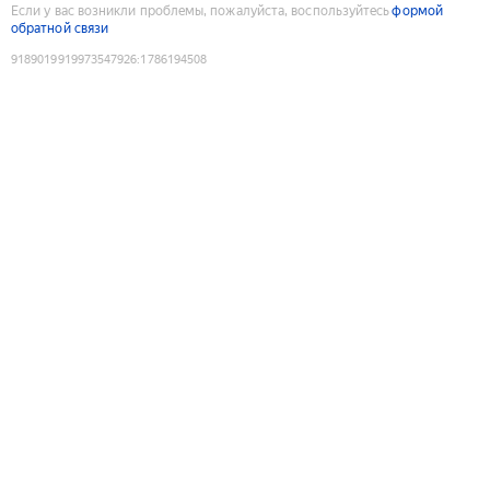
Если у вас возникли проблемы, пожалуйста, воспользуйтесь
формой
обратной связи
9189019919973547926
:
1786194508