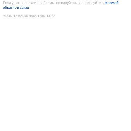
Если у вас возникли проблемы, пожалуйста, воспользуйтесь
формой
обратной связи
9183601545395891063
:
1786113768