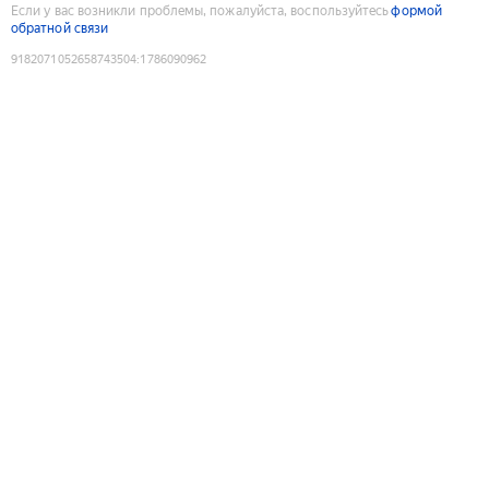
Если у вас возникли проблемы, пожалуйста, воспользуйтесь
формой
обратной связи
9182071052658743504
:
1786090962