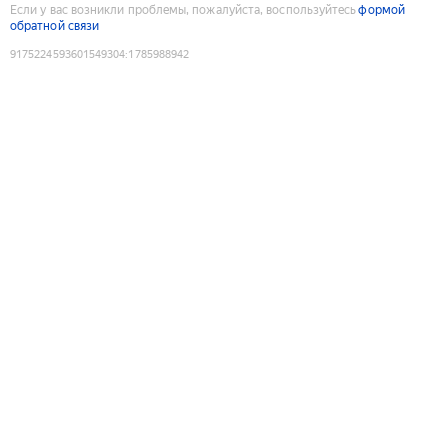
Если у вас возникли проблемы, пожалуйста, воспользуйтесь
формой
обратной связи
9175224593601549304
:
1785988942