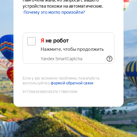
Нам очень жаль, но запросы с вашего
устройства похожи на автоматические.
Почему это могло произойти?
Я не робот
Нажмите, чтобы продолжить
Yandex SmartCaptcha
Если у вас возникли проблемы, пожалуйста,
воспользуйтесь
формой обратной связи
9177006453060165370
:
1786015494