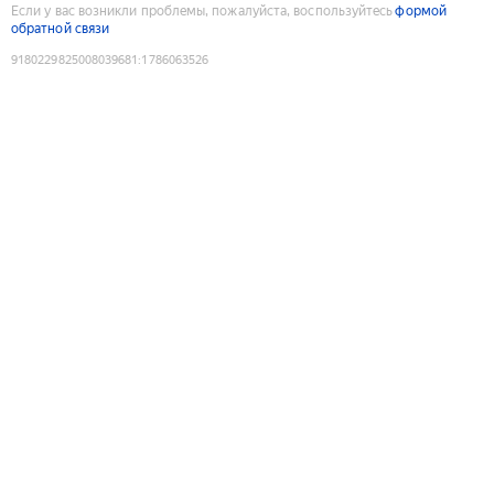
Если у вас возникли проблемы, пожалуйста, воспользуйтесь
формой
обратной связи
9180229825008039681
:
1786063526