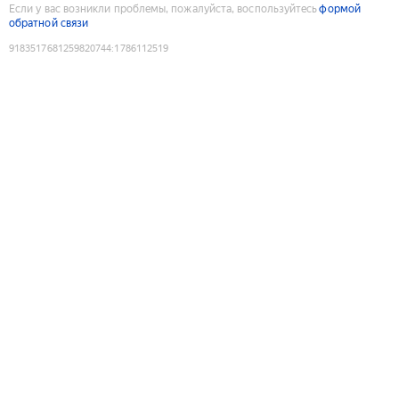
Если у вас возникли проблемы, пожалуйста, воспользуйтесь
формой
обратной связи
9183517681259820744
:
1786112519