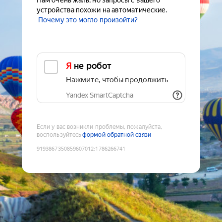
Нам очень жаль, но запросы с вашего
устройства похожи на автоматические.
Почему это могло произойти?
Я не робот
Нажмите, чтобы продолжить
Yandex SmartCaptcha
Если у вас возникли проблемы, пожалуйста,
воспользуйтесь
формой обратной связи
9193867350859607012
:
1786266741