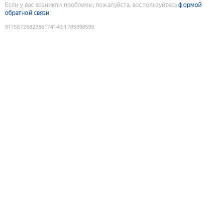
Если у вас возникли проблемы, пожалуйста, воспользуйтесь
формой
обратной связи
9175872682356174140
:
1785998599