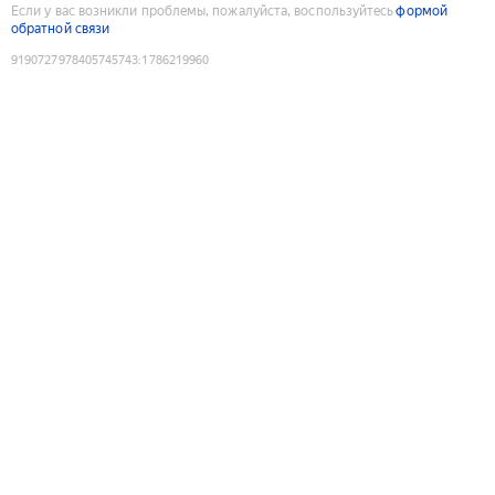
Если у вас возникли проблемы, пожалуйста, воспользуйтесь
формой
обратной связи
9190727978405745743
:
1786219960