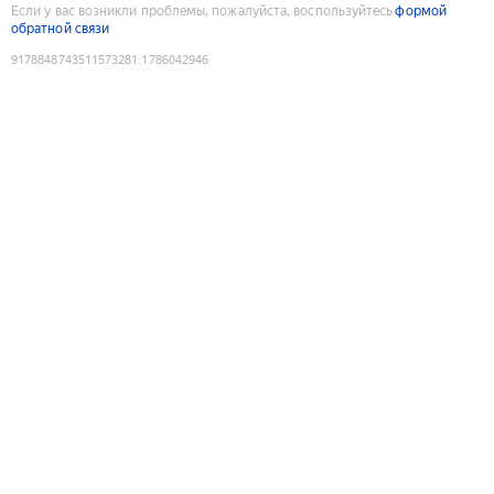
Если у вас возникли проблемы, пожалуйста, воспользуйтесь
формой
обратной связи
9178848743511573281
:
1786042946